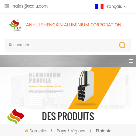
sales@sxalu.com
Français
DES PRODUITS
Domicile
/
Pays / régions
/
Ethiopie