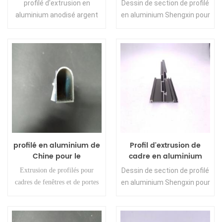
profilé d'extrusion en
Dessin de section de profilé
de l'Éthiopie
l'Éthiopie à effet de serre
aluminium anodisé argent
en aluminium Shengxin pour
mat
Ethiopie
profilé en aluminium de
Profil d'extrusion de
Chine pour le
cadre en aluminium
fournisseur de profilés
anodisé par noir pour
Extrusion de profilés pour
Dessin de section de profilé
en aluminium
Windows et portes en
cadres de fenêtres et de portes
en aluminium Shengxin pour
d'extrusion d'Éthiopie
Ethiopie
en Éthiopie
Ethiopie