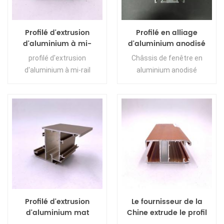
Profilé d'extrusion
Profilé en alliage
d'aluminium à mi-
d'aluminium anodisé
chemin de porte
série 6000 pour châssis
profilé d'extrusion
Châssis de fenêtre en
d'Éthiopie de shengxin
de fenêtre et battant
d'aluminium à mi-rail
aluminium anodisé
pour l'Éthiopie
Profilé d'extrusion
Le fournisseur de la
d'aluminium mat
Chine extrude le profil
anodisé sur le marché
en aluminium plat de