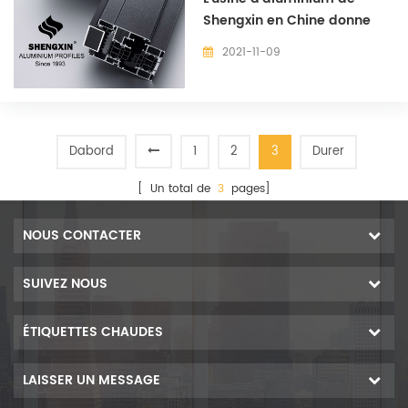
Shengxin en Chine donne
sur
2021-11-09
Dabord
1
2
3
Durer
[ Un total de
3
pages]
NOUS CONTACTER
SUIVEZ NOUS
ÉTIQUETTES CHAUDES
LAISSER UN MESSAGE