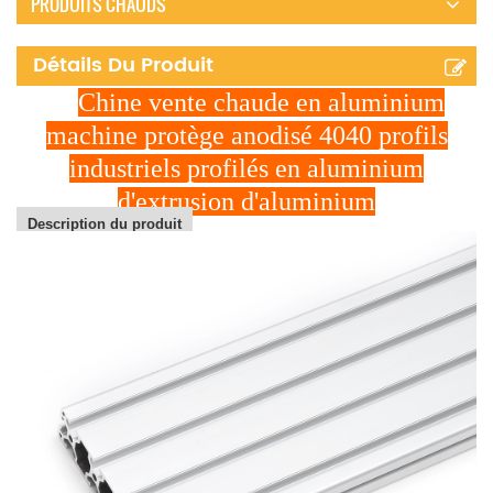
PRODUITS CHAUDS
Détails Du Produit
Chine vente chaude en aluminium
machine protège anodisé 4040 profils
industriels profilés en aluminium
d'extrusion d'aluminium
Description du produit