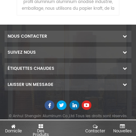
profil aluminium aluminium anodisé industrie,
emballage, nous utilisons du papier kraft, de la
A
mousse epe, du film rétractable ou du papier
composite
NOUS CONTACTER
SUIVEZ NOUS
ÉTIQUETTES CHAUDES
LAISSER UN MESSAGE
© Anhui Shengxin Aluminum Co.,Ltd Tous les droits sont réservés.
Domicile
Des
Contacter
Nouvelles
Produits