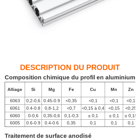
DESCRIPTION DU PRODUIT
Composition chimique du profil en aluminium
Alliage
Si
Mg
Fe
Cu
Mn
Zn
6063
0,2-0,6
0.45-0.9
<0,35
<0,1
<0,1
<0,1
6061
0.4-0.8
0,8-1,2
<0,7
<0,15 à 0,4
<0,15
<0,25
6060
0-0,6
0,35-0,6
0,1-0,3
≤
0,1
≤
0,1
≤
0,15
6005
0.6-0.9
0.4-0.6
0,35
0,1
0,1
0,1
Traitement de surface anodisé