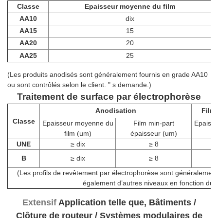
Classe
Epaisseur moyenne du film
AA10
dix
AA15
15
AA20
20
AA25
25
(Les produits anodisés sont généralement fournis en grade AA10
ou sont contrôlés selon le client.
"
s demande.)
Traitement de surface par électrophorèse
Anodisation
Film
Classe
Epaisseur moyenne du
Film min-part
Epaisse
film (um)
épaisseur (um)
p
UNE
≥
dix
≥
8
B
≥
dix
≥
8
(Les profils de revêtement par électrophorèse sont généralement 
également d’autres niveaux en fonction du cl
Extensif
Application telle que, Bâtiments /
Clôture de routeur / Systèmes modulaires de