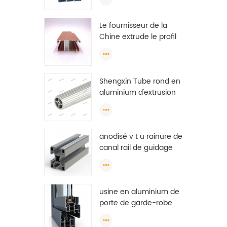
qualité pour l'extrusion
de portes et de fenêtres
Le fournisseur de la
Chine extrude le profil
en aluminium plat de
l'Éthiopie à effet de
serre
Shengxin Tube rond en
aluminium d'extrusion
d'alliage d'aluminium
standard (cercle)
profils
anodisé v t u rainure de
canal rail de guidage
industriel extrudé par
tonne de profilé
aluminium
usine en aluminium de
porte de garde-robe
coulissante de profil,
profil en aluminium