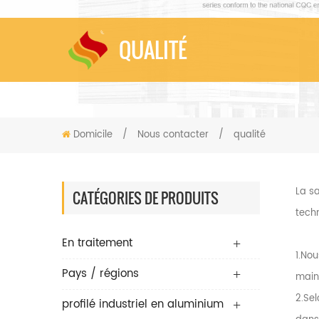
QUALITÉ
Domicile
/
Nous contacter
/
qualité
La sa
CATÉGORIES DE PRODUITS
techn
En traitement
1.Nou
Pays / régions
maint
2.Sel
profilé industriel en aluminium