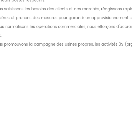
leurs postes respectifs.
us saisissons les besoins des clients et des marchés, réagissons ra
ières et prenons des mesures pour garantir un approvisionnement st
us normalisons les opérations commerciales, nous efforçons d'accroître 
.
s promouvons la campagne des usines propres, les activités 3S (orga