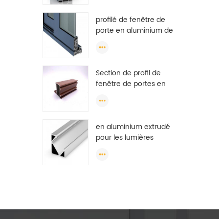
pour la garde-robe,
profilé de fenêtre de
profil en aluminium de
porte en aluminium de
garde-robe d'oem
revêtement en poudre
pvdf anodisé t profil en
aluminium d'extrusion
Section de profil de
de fente
fenêtre de portes en
aluminium de haute
qualité à bas prix pour
fenêtre coulissante
en aluminium extrudé
algérie
pour les lumières
menées, extrusions en
aluminium menées,
extrusions menées de
lumière de bande