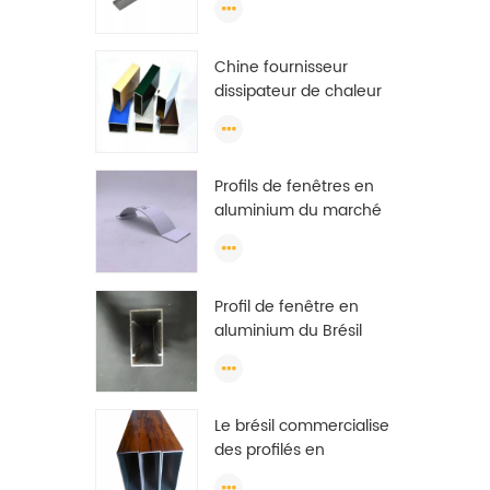
finition de broyeur
shengxin
Chine fournisseur
dissipateur de chaleur
6063 t5 revêtement en
poudre profil en
aluminium extrusion de
Profils de fenêtres en
fenêtre cadre
aluminium du marché
brésilien
Profil de fenêtre en
aluminium du Brésil
Profil de fenêtre en
aluminium anodisé de
Chine
Le brésil commercialise
des profilés en
aluminium de bonne